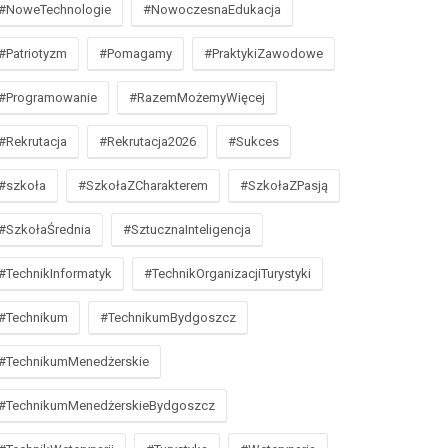
#NoweTechnologie
#NowoczesnaEdukacja
#Patriotyzm
#Pomagamy
#PraktykiZawodowe
#Programowanie
#RazemMożemyWięcej
#Rekrutacja
#Rekrutacja2026
#Sukces
#szkoła
#SzkołaZCharakterem
#SzkołaZPasją
#SzkołaŚrednia
#SztucznaInteligencja
#TechnikInformatyk
#TechnikOrganizacjiTurystyki
#Technikum
#TechnikumBydgoszcz
#TechnikumMenedżerskie
#TechnikumMenedżerskieBydgoszcz