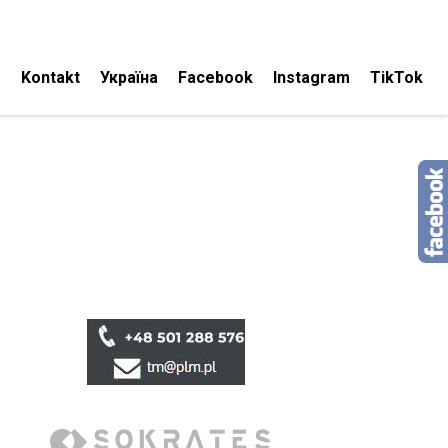
Kontakt
Україна
Facebook
Instagram
TikTok
Technikum Menedżerskie
ul. Toruńska 55-57 85-023 Bydgoszcz
(Budynek Kujawsko-Pomorskiej Szkoły Wyższej)
(Budynek C)