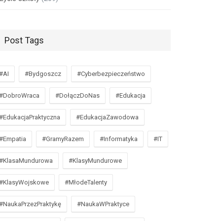
Post Tags
#AI
#Bydgoszcz
#Cyberbezpieczeństwo
#DobroWraca
#DołączDoNas
#Edukacja
#EdukacjaPraktyczna
#EdukacjaZawodowa
#Empatia
#GramyRazem
#Informatyka
#IT
#KlasaMundurowa
#KlasyMundurowe
#KlasyWojskowe
#MłodeTalenty
#NaukaPrzezPraktykę
#NaukaWPraktyce